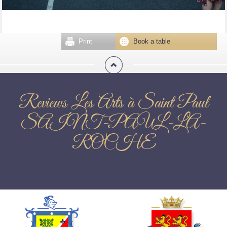
Print
Book a table
Reviews Les Arts à Saint Paul
SAINT-PAUL-LA-
ROCHE