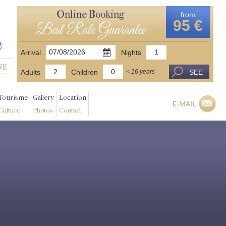
Online Booking
from
95 €
Best Rate Guarantee
Arrival
Nights
Adults
Children
SEE
< 16 years
Tourisme
Gallery
Location
E-MAIL
Culture
Photos
Contact