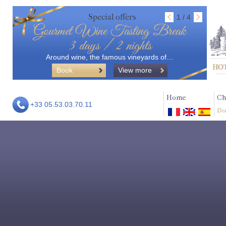
Special offers
1 / 4
Gourmet Wine Tasting Break
3 days / 2 nights
Around wine, the famous vineyards of…
Book
View more
Home
Ch
+33 05.53.03.70.11
Do