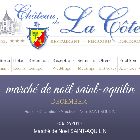
âteau
Hotel
Restaurant
Receptions
Seminars
Offers
Pool Spa
main
Rooms
Lounge
Weddings
Meetings
Gift boxes
Activities
marché de noël saint-aquilin
DECEMBER -
Home
>
December
> Marché de Noël SAINT-AQUILIN
03/12/2017
Marché de Noël SAINT-AQUILIN