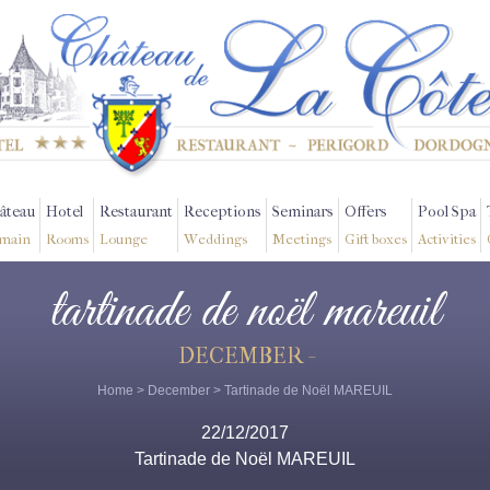
âteau
Hotel
Restaurant
Receptions
Seminars
Offers
Pool Spa
main
Rooms
Lounge
Weddings
Meetings
Gift boxes
Activities
tartinade de noël mareuil
DECEMBER -
Home
>
December
> Tartinade de Noël MAREUIL
22/12/2017
Tartinade de Noël MAREUIL