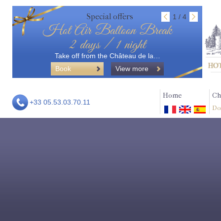
Special offers
1 / 4
Hot Air Balloon Break
2 days / 1 night
Take off from the Château de la…
Book
View more
Home
Ch
+33 05.53.03.70.11
Do