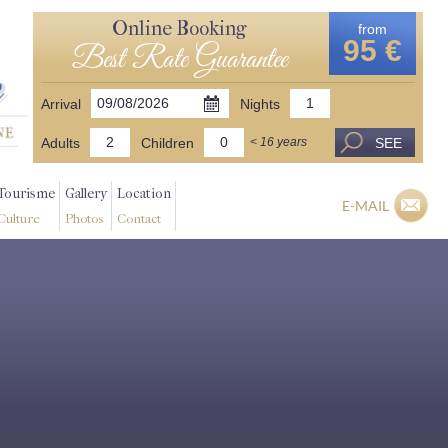
Online Booking
from
95 €
Best Rate Guarantee
Arrival
Nights
Adults
Children
SEE
< 16 years
Tourisme
Gallery
Location
E-MAIL
Culture
Photos
Contact