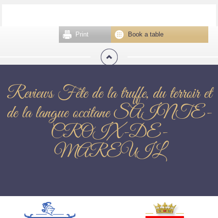
Print
Book a table
Reviews Fête de la truffe, du terroir et
de la langue occitane SAINTE-
CROIX-DE-
MAREUIL