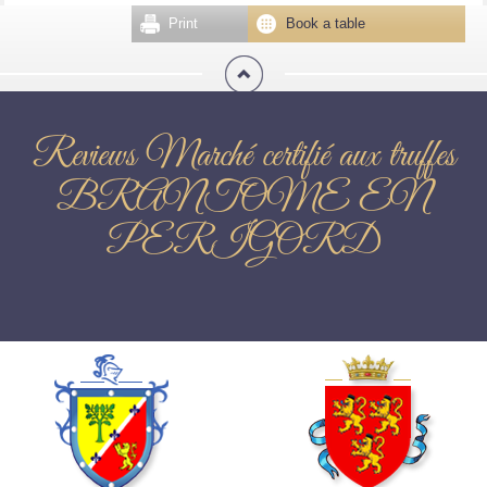
Print
Book a table
Reviews Marché certifié aux truffes
BRANTOME EN
PERIGORD