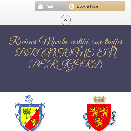
Print
Book a table
Reviews Marché certifié aux truffes
BRANTOME EN
PERIGORD