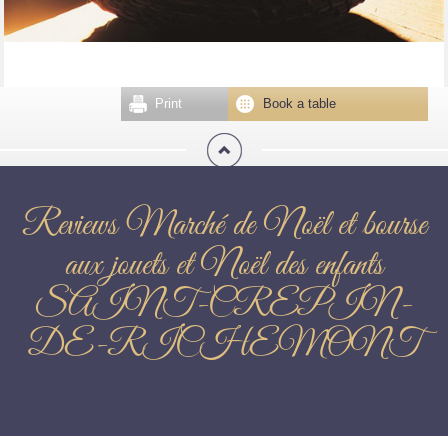
Print
Book a table
Reviews Marché de Noël et bourse
aux jouets et Noël des enfants
SAINT-CREPIN-
DE-RICHEMONT