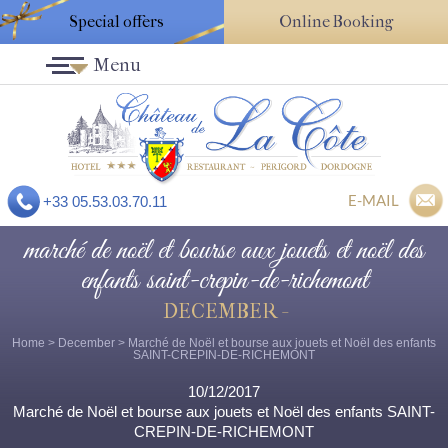
Special offers
Online Booking
Menu
E-MAIL
+33 05.53.03.70.11
marché de noël et bourse aux jouets et noël des
enfants saint-crepin-de-richemont
DECEMBER -
Home
>
December
> Marché de Noël et bourse aux jouets et Noël des enfants
SAINT-CREPIN-DE-RICHEMONT
10/12/2017
Marché de Noël et bourse aux jouets et Noël des enfants SAINT-
CREPIN-DE-RICHEMONT