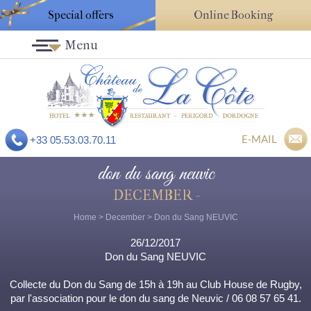
Special offers
Online Booking
Menu
E-MAIL
+33 05.53.03.70.11
don du sang neuvic
DECEMBER -
Home
>
December
> Don du Sang NEUVIC
26/12/2017
Don du Sang NEUVIC
Collecte du Don du Sang de 15h à 19h au Club House de Rugby,
par l'association pour le don du sang de Neuvic / 06 08 57 65 41.