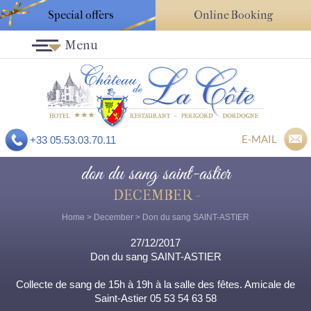
Special offers
Online Booking
Menu
E-MAIL
+33 05.53.03.70.11
don du sang saint-astier
DECEMBER -
Home
>
December
> Don du sang SAINT-ASTIER
27/12/2017
Don du sang SAINT-ASTIER
Collecte de sang de 15h à 19h à la salle des fêtes. Amicale de
Saint-Astier 05 53 54 63 58