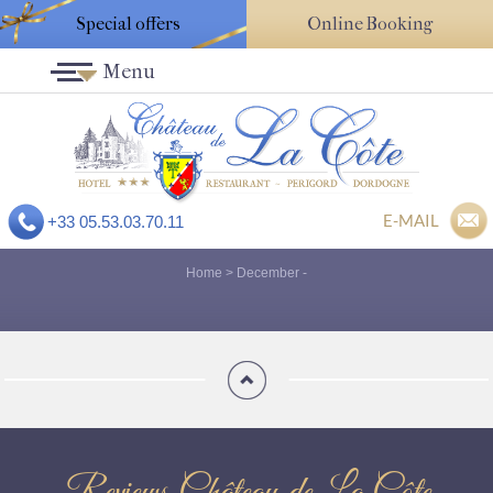
Special offers
Online Booking
Menu
E-MAIL
+33 05.53.03.70.11
Home
>
December
-