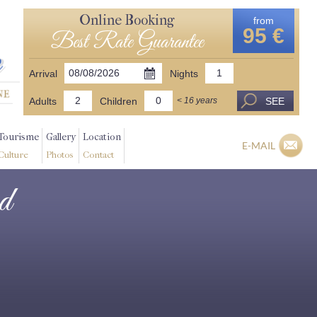
Online Booking
from
95 €
Best Rate Guarantee
Arrival
Nights
Adults
Children
SEE
< 16 years
Tourisme
Gallery
Location
E-MAIL
Culture
Photos
Contact
rd