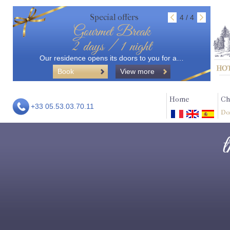
Special offers
4 / 4
Gourmet Break
2 days / 1 night
Our residence opens its doors to you for a…
Book
View more
Home
Ch
+33 05.53.03.70.11
Do
t