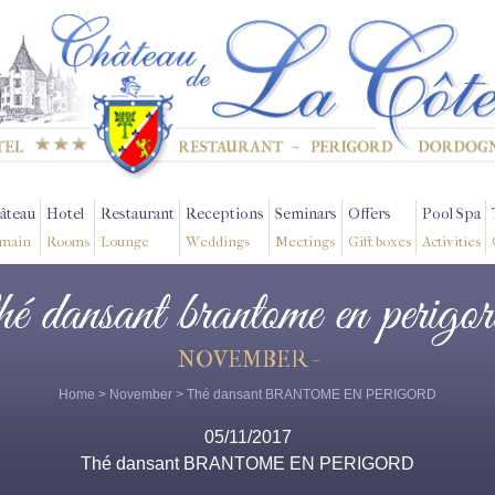
âteau
Hotel
Restaurant
Receptions
Seminars
Offers
Pool Spa
main
Rooms
Lounge
Weddings
Meetings
Gift boxes
Activities
hé dansant brantome en perigo
NOVEMBER -
Home
>
November
> Thé dansant BRANTOME EN PERIGORD
05/11/2017
Thé dansant BRANTOME EN PERIGORD