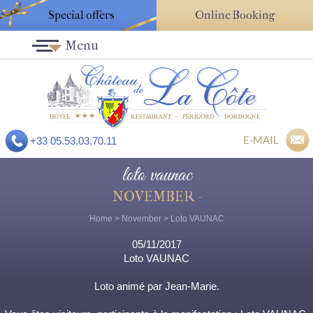
Special offers
Online Booking
Menu
E-MAIL
+33 05.53.03.70.11
loto vaunac
NOVEMBER -
Home
>
November
> Loto VAUNAC
05/11/2017
Loto VAUNAC
Loto animé par Jean-Marie.