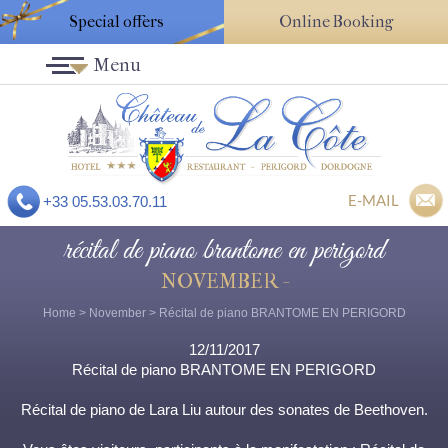
Special offers
Online Booking
Menu
E-MAIL
+33 05.53.03.70.11
récital de piano brantome en perigord
NOVEMBER -
Home
>
November
> Récital de piano BRANTOME EN PERIGORD
12/11/2017
Récital de piano BRANTOME EN PERIGORD
Récital de piano de Lara Liu autour des sonates de Beethoven.