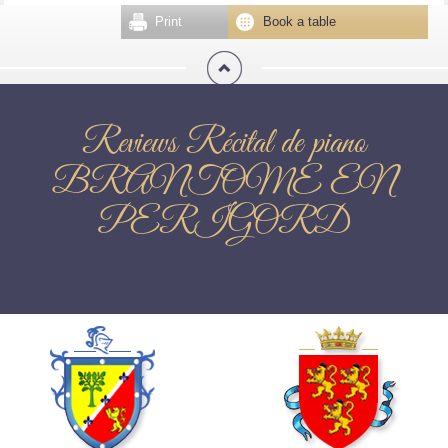
Print
Book a table
Reviews Récital de piano
BRANTOME EN
PERIGORD