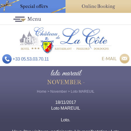
Special offers
Online Booking
Menu
E-MAIL
+33 05.53.03.70.11
loto mareuil
NOVEMBER -
Home
>
November
> Loto MAREUIL
18/11/2017
Loto MAREUIL
Loto.