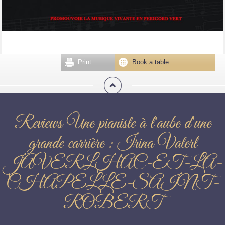
Print
Book a table
Reviews Une pianiste à l'aube d'une
grande carrière : Irina Vaterl
JAVERLHAC-ET-LA-
CHAPELLE-SAINT-
ROBERT