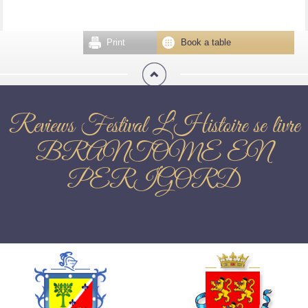
Print
Book a table
Reviews Festival L'Histoire se livre
BRANTOME EN
PERIGORD