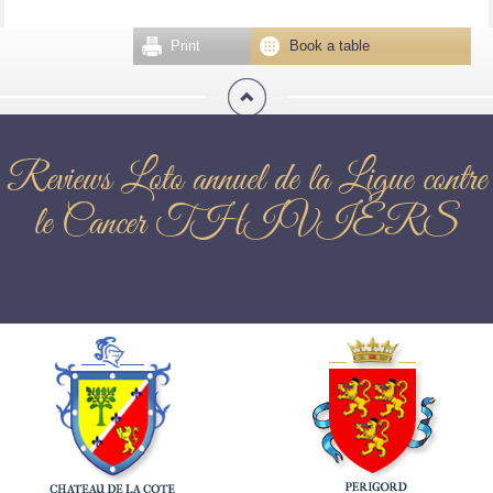
Print
Book a table
Reviews Loto annuel de la Ligue contre
le Cancer THIVIERS