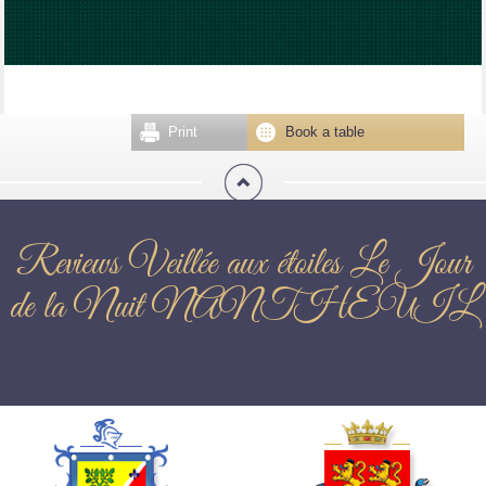
Print
Book a table
Reviews Veillée aux étoiles Le Jour
de la Nuit NANTHEUIL