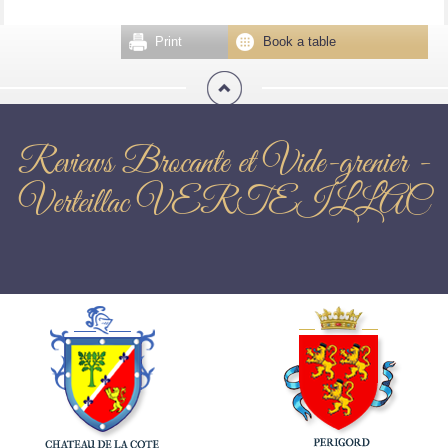
Print
Book a table
Reviews Brocante et Vide-grenier -
Verteillac VERTEILLAC