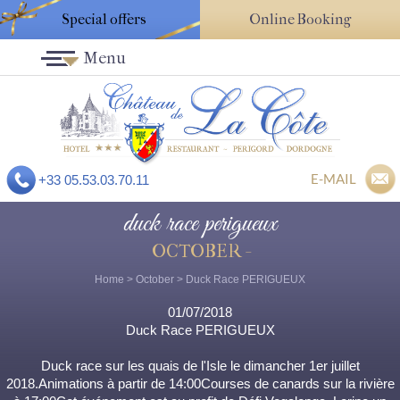
Special offers
Online Booking
Menu
E-MAIL
+33 05.53.03.70.11
duck race perigueux
OCTOBER -
Home
>
October
> Duck Race PERIGUEUX
01/07/2018
Duck Race PERIGUEUX
Duck race sur les quais de l'Isle le dimancher 1er juillet
2018.Animations à partir de 14:00Courses de canards sur la rivière