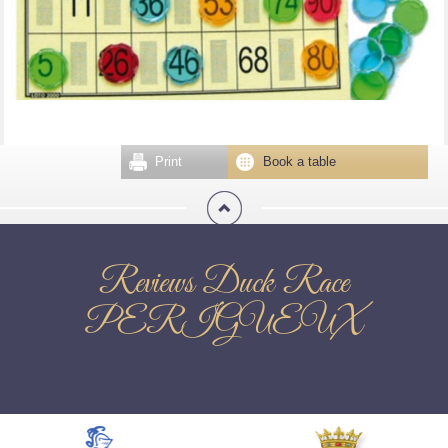
Print
Book a table
Reviews Duck Race
PERIGUEUX