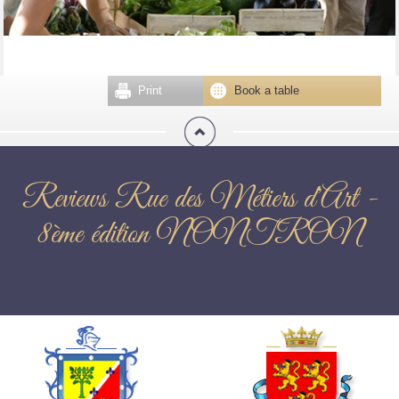
Print
Book a table
Reviews Rue des Métiers d'Art -
8ème édition NONTRON