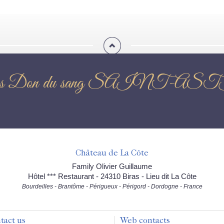
ews Don du sang SAINT-A
Château de La Côte
Family Olivier Guillaume
Hôtel *** Restaurant - 24310 Biras - Lieu dit La Côte
Bourdeilles - Brantôme - Périgueux - Périgord - Dordogne - France
tact us
Web contacts