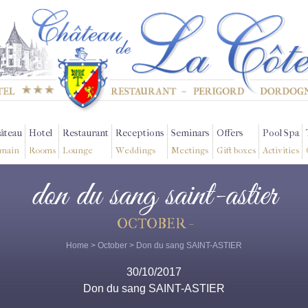
âteau
Hotel
Restaurant
Receptions
Seminars
Offers
Pool Spa
main
Rooms
Lounge
Weddings
Meetings
Gift boxes
Activities
don du sang saint-astier
OCTOBER -
Home
>
October
> Don du sang SAINT-ASTIER
30/10/2017
Don du sang SAINT-ASTIER