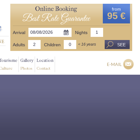
Online Booking
from
95 €
Best Rate Guarantee
Arrival
Nights
Adults
Children
SEE
< 16 years
Tourisme
Gallery
Location
E-MAIL
Culture
Photos
Contact