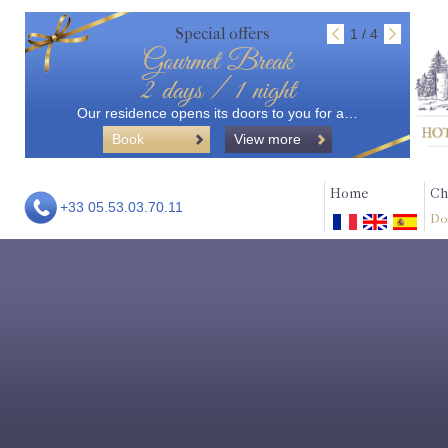
Special offers
1 / 4
Gourmet Break
2 days / 1 night
Our residence opens its doors to you for a…
Book
View more
Home
Ch
+33 05.53.03.70.11
Do