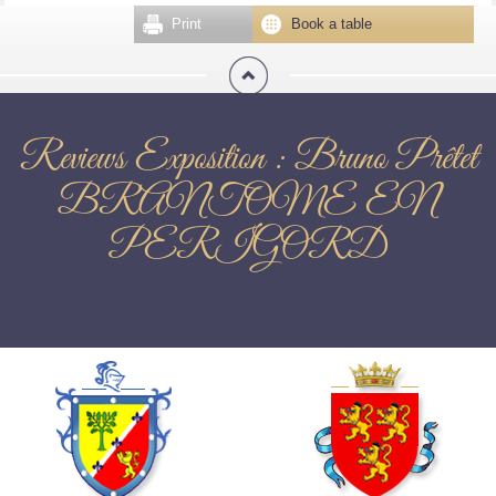
Print
Book a table
Reviews Exposition : Bruno Prêtet
BRANTOME EN
PERIGORD