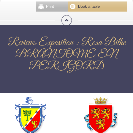
Print
Book a table
Reviews Exposition : Rosa Bilhe
BRANTOME EN
PERIGORD