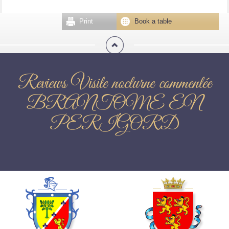
Print
Book a table
Reviews Visite nocturne commentée
BRANTOME EN
PERIGORD