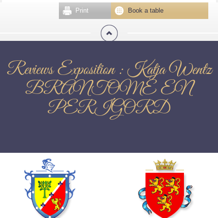
Print
Book a table
Reviews Exposition : Katja Wentz
BRANTOME EN
PERIGORD