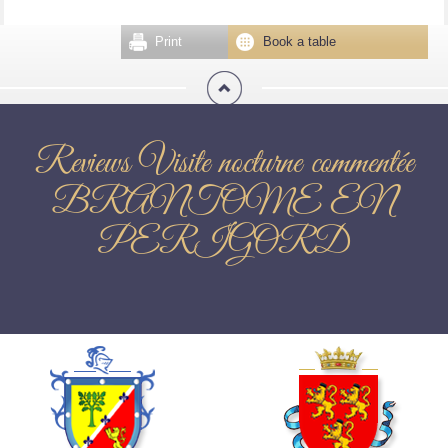
Print
Book a table
Reviews Visite nocturne commentée
BRANTOME EN
PERIGORD