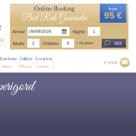
Online Booking
from
95 €
Best Rate Guarantee
Arrival
Nights
Adults
Children
SEE
< 16 years
Tourisme
Gallery
Location
E-MAIL
Culture
Photos
Contact
perigord