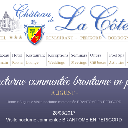
âteau
Hotel
Restaurant
Receptions
Seminars
Offers
Pool Spa
main
Rooms
Lounge
Weddings
Meetings
Gift boxes
Activities
nocturne commentée brantome en 
AUGUST -
Home
>
August
> Visite nocturne commentée BRANTOME EN PERIGORD
28/08/2017
Visite nocturne commentée BRANTOME EN PERIGORD