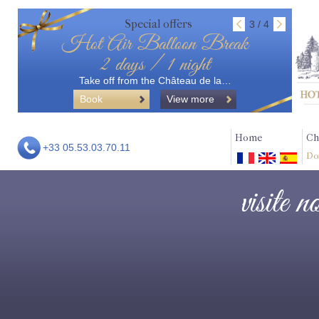
Special offers
3 / 4
Hot Air Balloon Break
2 days / 1 night
Take off from the Château de la…
Book
View more
Home
Ch
+33 05.53.03.70.11
Do
visite 