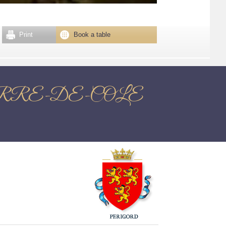
Print
Book a table
T-PIERRE-DE-COLE