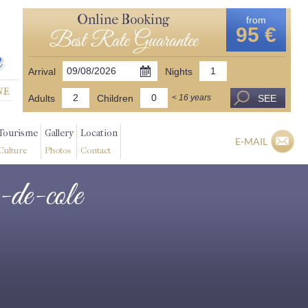
Online Booking
from
95 €
Best Rate Guarantee
Arrival
Nights
Adults
Children
SEE
< 16 years
Tourisme
Gallery
Location
E-MAIL
Culture
Photos
Contact
e-de-cole