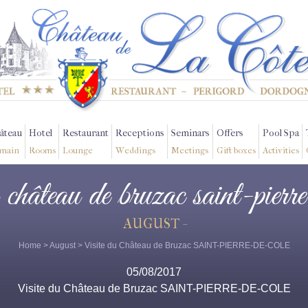
âteau
Hotel
Restaurant
Receptions
Seminars
Offers
Pool Spa
main
Rooms
Lounge
Weddings
Meetings
Gift boxes
Activities
u château de bruzac saint-pierr
AUGUST -
Home
>
August
> Visite du Château de Bruzac SAINT-PIERRE-DE-COLE
05/08/2017
Visite du Château de Bruzac SAINT-PIERRE-DE-COLE