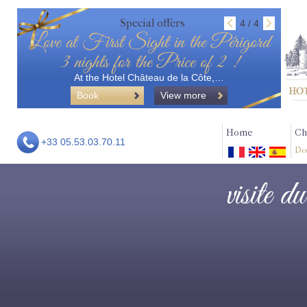
Special offers
4 / 4
Love at First Sight in the Périgord
3 nights for the Price of 2 !
At the Hotel Château de la Côte,…
Book
View more
Home
Ch
+33 05.53.03.70.11
Do
visite d