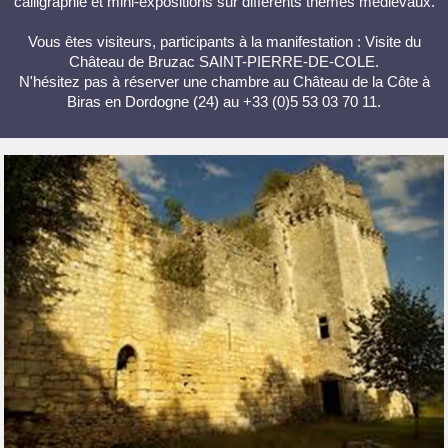
calligraphie et mini-expositions sur différents thèmes médiévaux.
Vous êtes visiteurs, participants à la manifestation : Visite du
Château de Bruzac SAINT-PIERRE-DE-COLE.
N'hésitez pas à réserver une chambre au Château de la Côte à
Biras en Dordogne (24) au +33 (0)5 53 03 70 11.