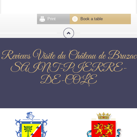
Print
Book a table
Reviews Visite du Château de Bruzac
SAINT-PIERRE-
DE-COLE