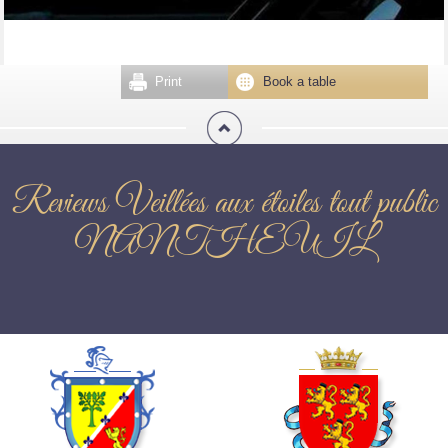
Print
Book a table
Reviews Veillées aux étoiles tout public
NANTHEUIL