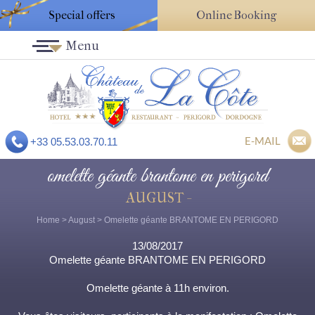
Special offers
Online Booking
Menu
E-MAIL
+33 05.53.03.70.11
omelette géante brantome en perigord
AUGUST -
Home
>
August
> Omelette géante BRANTOME EN PERIGORD
13/08/2017
Omelette géante BRANTOME EN PERIGORD
Omelette géante à 11h environ.