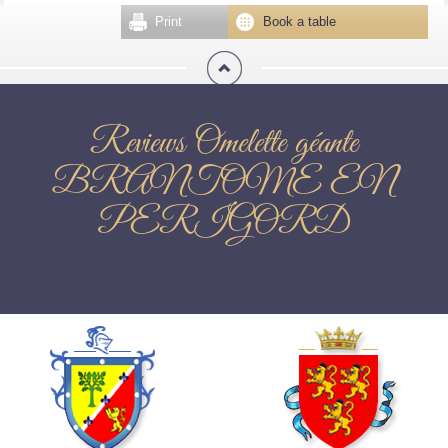
Print
Book a table
Reviews Omelette géante
BRANTOME EN
PERIGORD