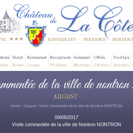
âteau
Hotel
Restaurant
Receptions
Seminars
Offers
Pool Spa
main
Rooms
Lounge
Weddings
Meetings
Gift boxes
Activities
commentée de la ville de nontron
AUGUST -
Home
>
August
> Visite commentée de la ville de Nontron NONTRON
09/08/2017
Visite commentée de la ville de Nontron NONTRON