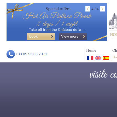
Special offers
4 / 4
Hot Air Balloon Break
2 days / 1 night
Take off from the Château de la…
Book
View more
Home
Ch
+33 05.53.03.70.11
Do
visite 