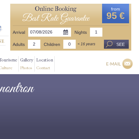
Online Booking
from
95 €
Best Rate Guarantee
Arrival
Nights
Adults
Children
SEE
< 16 years
Tourisme
Gallery
Location
E-MAIL
Culture
Photos
Contact
 nontron