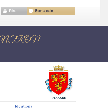
Print
Book a table
tron NONTRON
Mentions