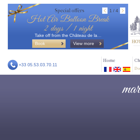
Special offers
1 / 4
Hot Air Balloon Break
2 days / 1 night
Take off from the Château de la…
Book
View more
Home
Ch
+33 05.53.03.70.11
Do
mar