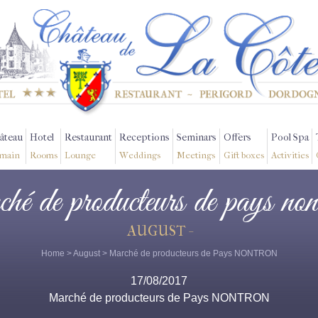
âteau
Hotel
Restaurant
Receptions
Seminars
Offers
Pool Spa
main
Rooms
Lounge
Weddings
Meetings
Gift boxes
Activities
ché de producteurs de pays non
AUGUST -
Home
>
August
> Marché de producteurs de Pays NONTRON
17/08/2017
Marché de producteurs de Pays NONTRON