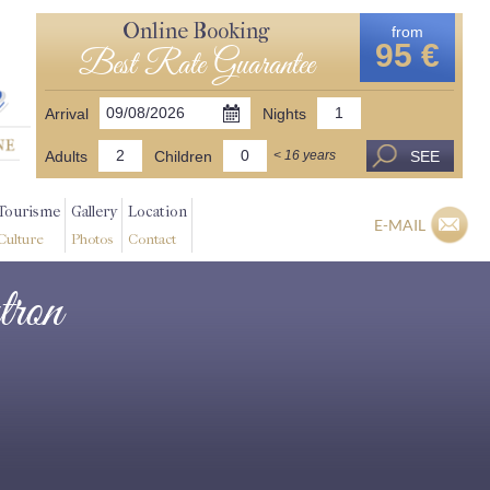
Online Booking
from
95 €
Best Rate Guarantee
Arrival
Nights
Adults
Children
SEE
< 16 years
Tourisme
Gallery
Location
E-MAIL
Culture
Photos
Contact
tron