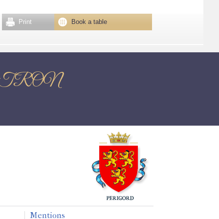
Print
Book a table
s NONTRON
Mentions