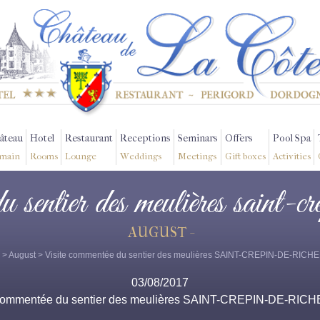
âteau
Hotel
Restaurant
Receptions
Seminars
Offers
Pool Spa
main
Rooms
Lounge
Weddings
Meetings
Gift boxes
Activities
du sentier des meulières saint-c
AUGUST -
>
August
> Visite commentée du sentier des meulières SAINT-CREPIN-DE-RIC
03/08/2017
 commentée du sentier des meulières SAINT-CREPIN-DE-RI