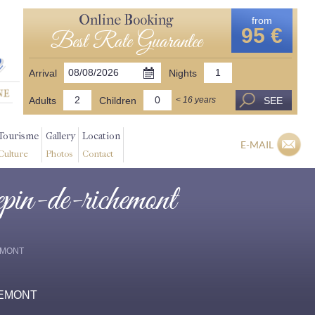
Online Booking
from
95 €
Best Rate Guarantee
Arrival
Nights
Adults
Children
SEE
< 16 years
Tourisme
Gallery
Location
E-MAIL
Culture
Photos
Contact
repin-de-richemont
HEMONT
CHEMONT