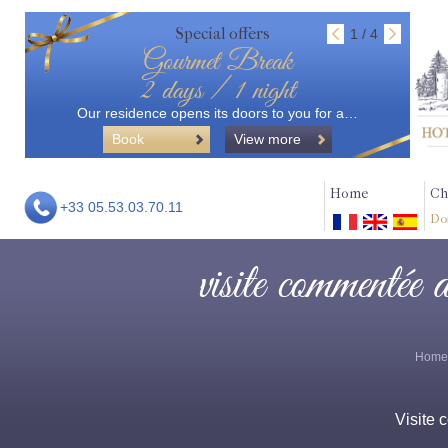
Special offers
1 / 4
Gourmet Break
2 days / 1 night
Our residence opens its doors to you for a…
Book
View more
Home
Ch
+33 05.53.03.70.11
Do
visite commentée 
Home
Visite