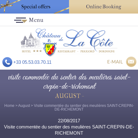
Special offers
Online Booking
Menu
E-MAIL
+33 05.53.03.70.11
visite commentée du sentier des meulières saint-
crepin-de-richemont
AUGUST -
Home
>
August
> Visite commentée du sentier des meulières SAINT-CREPIN-
DE-RICHEMONT
22/08/2017
Visite commentée du sentier des meulières SAINT-CREPIN-DE-
RICHEMONT