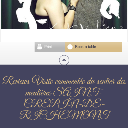
Print
Book a table
Reviews Visite commentée du sentier des
meulières SAINT-
CREPIN-DE-
RICHEMONT