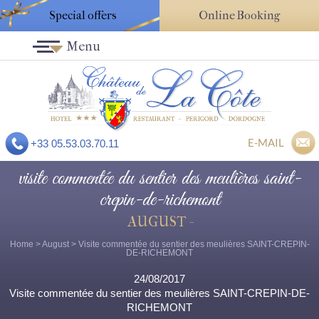
Special offers
Online Booking
Menu
E-MAIL
+33 05.53.03.70.11
visite commentée du sentier des meulières saint-
crepin-de-richemont
AUGUST -
Home
>
August
> Visite commentée du sentier des meulières SAINT-CREPIN-
DE-RICHEMONT
24/08/2017
Visite commentée du sentier des meulières SAINT-CREPIN-DE-
RICHEMONT