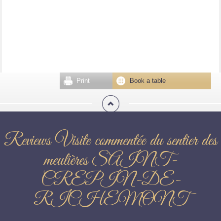
Print
Book a table
Reviews Visite commentée du sentier des
meulières SAINT-
CREPIN-DE-
RICHEMONT