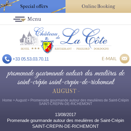
Special offers
Online Booking
Menu
E-MAIL
+33 05.53.03.70.11
promenade gourmande autour des meulières de
saint-crépin saint-crepin-de-richemont
AUGUST -
Home
>
August
> Promenade gourmande autour des meulières de Saint-Crépin
SAINT-CREPIN-DE-RICHEMONT
13/08/2017
Promenade gourmande autour des meulières de Saint-Crépin
SAINT-CREPIN-DE-RICHEMONT