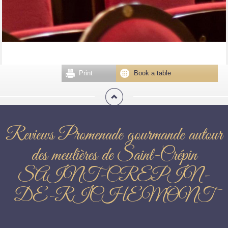
Print
Book a table
Reviews Promenade gourmande autour
des meulières de Saint-Crépin
SAINT-CREPIN-
DE-RICHEMONT