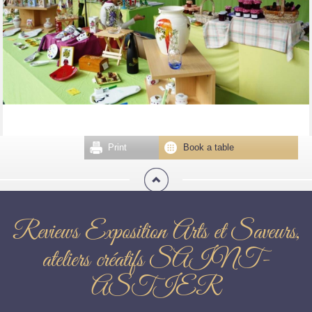
Print
Book a table
Reviews Exposition Arts et Saveurs,
ateliers créatifs SAINT-
ASTIER