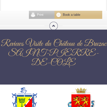
Print
Book a table
Reviews Visite du Château de Bruzac
SAINT-PIERRE-
DE-COLE