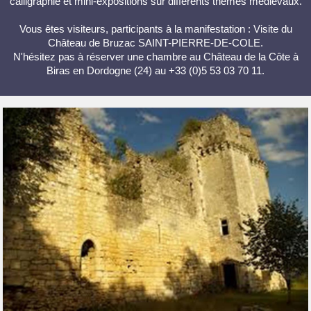
calligraphie et mini-expositions sur différents thèmes médiévaux.
Vous êtes visiteurs, participants à la manifestation : Visite du
Château de Bruzac SAINT-PIERRE-DE-COLE.
N'hésitez pas à réserver une chambre au Château de la Côte à
Biras en Dordogne (24) au +33 (0)5 53 03 70 11.