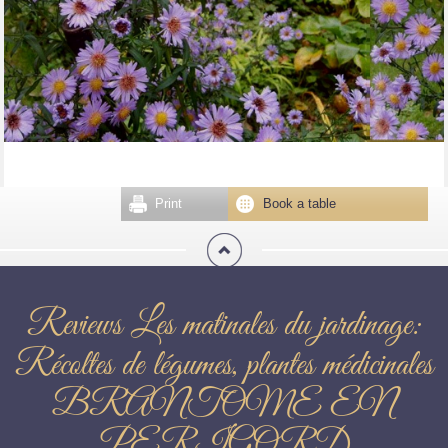
Print
Book a table
Reviews Les matinales du jardinage:
Récoltes de légumes, plantes médicinales
BRANTOME EN
PERIGORD