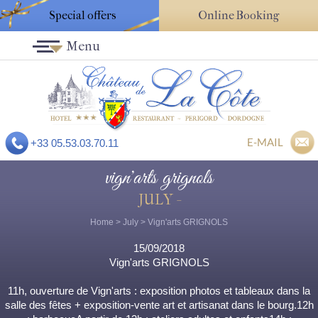
Special offers
Online Booking
Menu
E-MAIL
+33 05.53.03.70.11
vign'arts grignols
JULY -
Home
>
July
> Vign'arts GRIGNOLS
15/09/2018
Vign'arts GRIGNOLS
11h, ouverture de Vign'arts : exposition photos et tableaux dans la
salle des fêtes + exposition-vente art et artisanat dans le bourg.12h