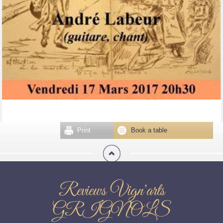
Print
Book a table
Reviews Vign'arts
GRIGNOLS