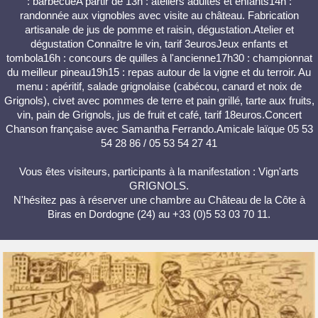
: barbecueA partir de 13h : ateliers adultes et enfants14h :
randonnée aux vignobles avec visite au château. Fabrication
artisanale de jus de pomme et raisin, dégustation.Atelier et
dégustation Connaître le vin, tarif 3eurosJeux enfants et
tombola16h : concours de quilles à l'ancienne17h30 : championnat
du meilleur pineau19h15 : repas autour de la vigne et du terroir. Au
menu : apéritif, salade grignolaise (cabécou, canard et noix de
Grignols), civet avec pommes de terre et pain grillé, tarte aux fruits,
vin, pain de Grignols, jus de fruit et café, tarif 18euros.Concert
Chanson française avec Samantha Ferrando.Amicale laïque 05 53
54 28 86 / 05 53 54 27 41
Vous êtes visiteurs, participants à la manifestation : Vign'arts
GRIGNOLS.
N'hésitez pas à réserver une chambre au Château de la Côte à
Biras en Dordogne (24) au +33 (0)5 53 03 70 11.