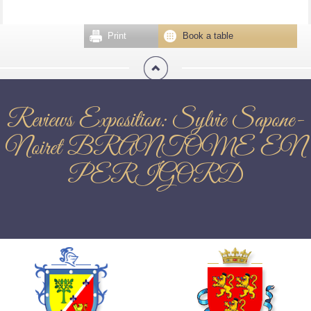
Print
Book a table
Reviews Exposition: Sylvie Sapone-
Noiret BRANTOME EN
PERIGORD