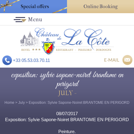
Special offers
Online Booking
Menu
E-MAIL
+33 05.53.03.70.11
exposition: sylvie sapone-noiret brantome en
perigord
JULY -
Home
>
July
> Exposition: Sylvie Sapone-Noiret BRANTOME EN PERIGORD
08/07/2017
Exposition: Sylvie Sapone-Noiret BRANTOME EN PERIGORD
Peinture.