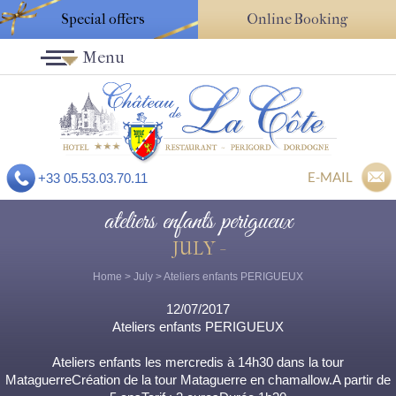
Special offers
Online Booking
Menu
E-MAIL
+33 05.53.03.70.11
ateliers enfants perigueux
JULY -
Home
>
July
> Ateliers enfants PERIGUEUX
12/07/2017
Ateliers enfants PERIGUEUX
Ateliers enfants les mercredis à 14h30 dans la tour
MataguerreCréation de la tour Mataguerre en chamallow.A partir de