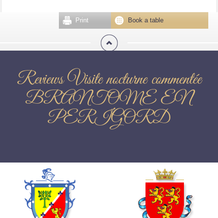
Print
Book a table
Reviews Visite nocturne commentée
BRANTOME EN
PERIGORD