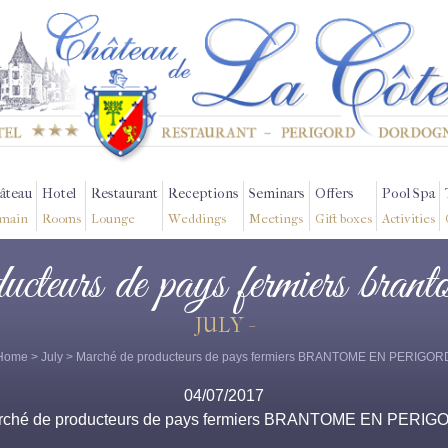
âteau
Hotel
Restaurant
Receptions
Seminars
Offers
Pool Spa
main
Rooms
Lounge
Weddings
Meetings
Gift boxes
Activities
ucteurs de pays fermiers brant
JULY -
Home
>
July
> Marché de producteurs de pays fermiers BRANTOME EN PERIGOR
04/07/2017
rché de producteurs de pays fermiers BRANTOME EN PERIG