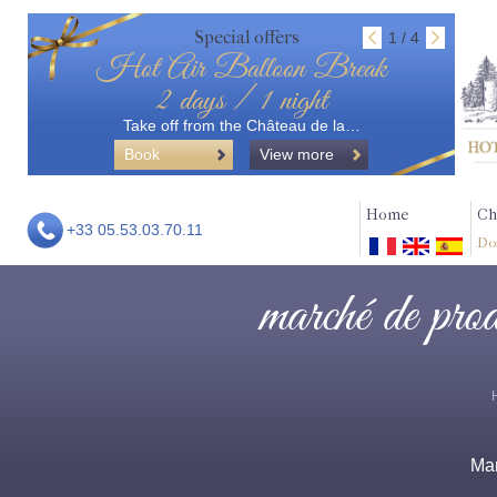
Special offers
1 / 4
Hot Air Balloon Break
2 days / 1 night
Take off from the Château de la…
Book
View more
Home
Ch
+33 05.53.03.70.11
Do
marché de prod
Ma