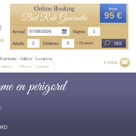
Online Booking
from
95 €
Best Rate Guarantee
Arrival
Nights
Adults
Children
SEE
< 16 years
Tourisme
Gallery
Location
E-MAIL
Culture
Photos
Contact
ome en perigord
D
ORD