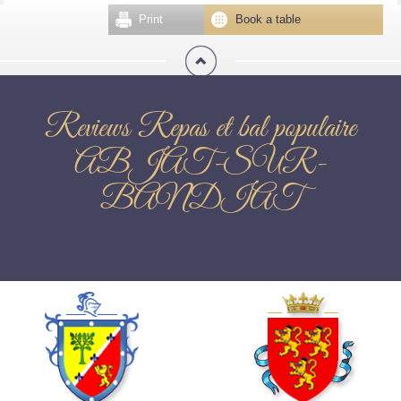
Print
Book a table
Reviews Repas et bal populaire
ABJAT-SUR-
BANDIAT