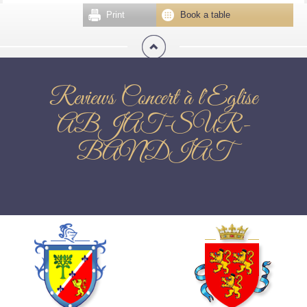
Print
Book a table
Reviews Concert à l'Eglise
ABJAT-SUR-
BANDIAT