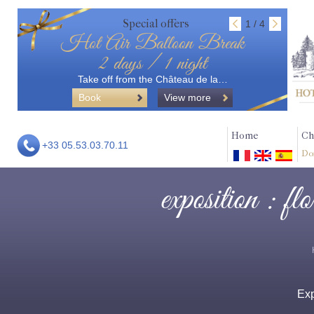
Special offers
1 / 4
Hot Air Balloon Break
2 days / 1 night
Take off from the Château de la…
Book
View more
Home
Ch
+33 05.53.03.70.11
Do
exposition : fl
Ex