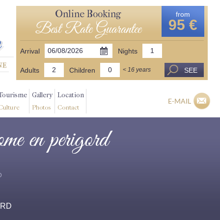
Online Booking
from
95 €
Best Rate Guarantee
Arrival
Nights
Adults
Children
SEE
< 16 years
Tourisme
Gallery
Location
E-MAIL
Culture
Photos
Contact
tome en perigord
D
ORD