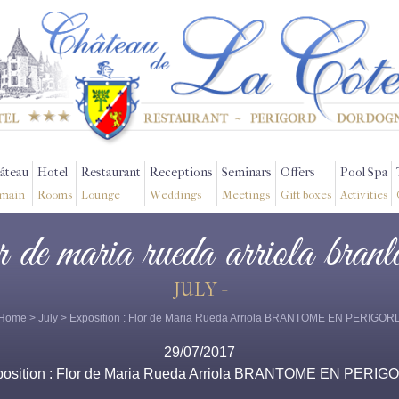
âteau
Hotel
Restaurant
Receptions
Seminars
Offers
Pool Spa
main
Rooms
Lounge
Weddings
Meetings
Gift boxes
Activities
or de maria rueda arriola bran
JULY -
Home
>
July
> Exposition : Flor de Maria Rueda Arriola BRANTOME EN PERIGOR
29/07/2017
position : Flor de Maria Rueda Arriola BRANTOME EN PERIG