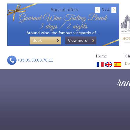
Special offers
3 / 4
Gourmet Wine Tasting Break
3 days / 2 nights
Around wine, the famous vineyards of…
Book
View more
Home
Ch
+33 05.53.03.70.11
Do
ra