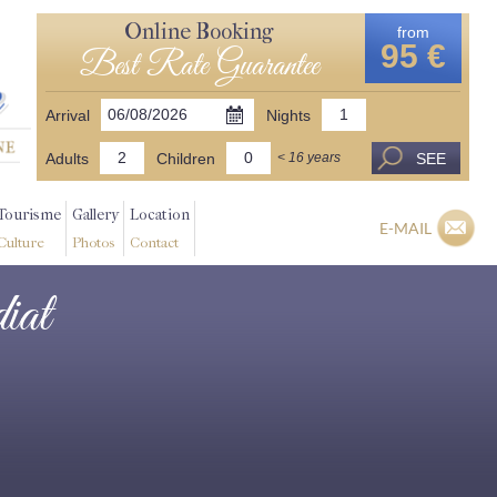
Online Booking
from
95 €
Best Rate Guarantee
Arrival
Nights
Adults
Children
SEE
< 16 years
Tourisme
Gallery
Location
E-MAIL
Culture
Photos
Contact
iat