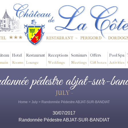
âteau
Hotel
Restaurant
Receptions
Seminars
Offers
Pool Spa
main
Rooms
Lounge
Weddings
Meetings
Gift boxes
Activities
ndonnée pédestre abjat-sur-band
JULY -
Home
>
July
> Randonnée Pédestre ABJAT-SUR-BANDIAT
30/07/2017
Randonnée Pédestre ABJAT-SUR-BANDIAT